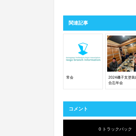
関連記事
常会
2024磯子支塗装
合忘年会
コメント
0 トラックバック