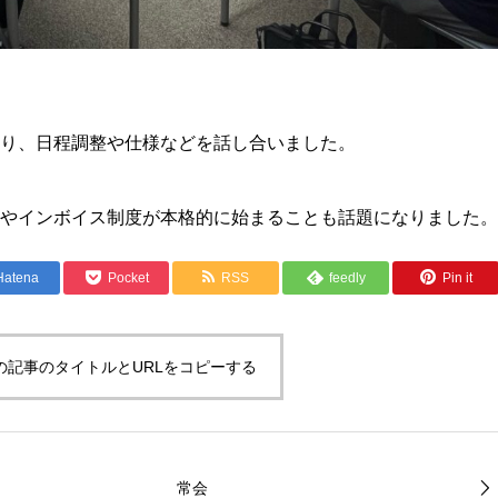
り、日程調整や仕様などを話し合いました。
やインボイス制度が本格的に始まることも話題になりました。
Hatena
Pocket
RSS
feedly
Pin it
の記事のタイトルとURLをコピーする
常会