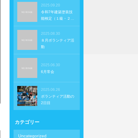
2025.09.20
令和7年建築塗装技
能検定（１級・２
級）
2025.08.30
８月ボランティア活
動
2025.06.30
6月常会
2025.06.26
ボランティア活動の
2日目
カテゴリー
Uncategorized