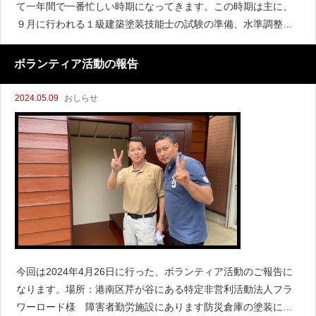
て一年間で一番忙しい時期になってきます。この時期は主に、
９月に行われる１級建築塗装技能士の試験の準備、水準調整会
議、講習会等で磯子支部から多数参加しているため、皆さん大
忙しです。写真は講習会が開かれるための準備作業。
ボランティア活動の報告
2024.05.09
おしらせ
今回は2024年4月26日に行った、ボランティア活動のご報告に
なります。場所：港南区芹が谷にある特定非営利活動法人フラ
ワーロード様 障害者勤労施設にあります防災倉庫の塗装にな