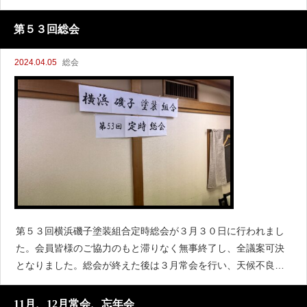
ります。 今回、神奈川県塗装組合磯子支部から8名の参加とな
りました。作業が始
第５３回総会
2024.04.05
総会
第５３回横浜磯子塗装組合定時総会が３月３０日に行われまし
た。会員皆様のご協力のもと滞りなく無事終了し、全議案可決
となりました。総会が終えた後は３月常会を行い、天候不良で
中止になっていたボランティアの件、人手不足による組合間の
連携強化を主に話し合いました。常会
11月、12月常会、忘年会